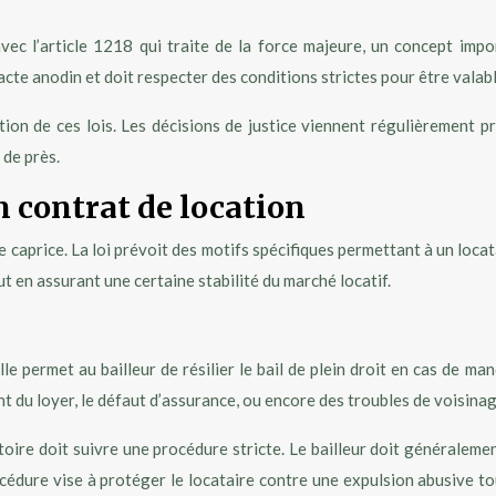
vec l’article 1218 qui traite de la force majeure, un concept impor
acte anodin et doit respecter des conditions strictes pour être valabl
tion de ces lois. Les décisions de justice viennent régulièrement pr
 de près.
n contrat de location
le caprice. La loi prévoit des motifs spécifiques permettant à un loca
ut en assurant une certaine stabilité du marché locatif.
lle permet au bailleur de résilier le bail de plein droit en cas de 
t du loyer, le défaut d’assurance, ou encore des troubles de voisina
utoire doit suivre une procédure stricte. Le bailleur doit généralem
océdure vise à protéger le locataire contre une expulsion abusive 