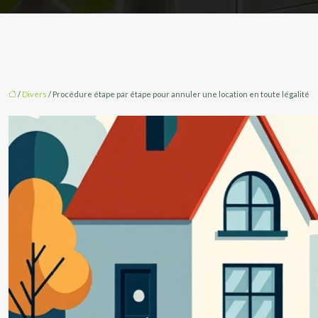
/
Divers
/ Procédure étape par étape pour annuler une location en toute légalité