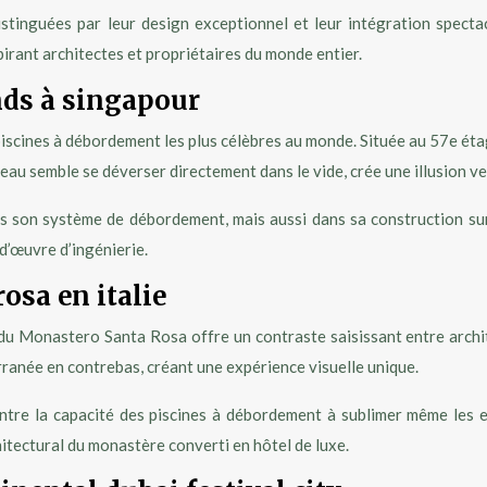
stinguées par leur design exceptionnel et leur intégration spect
spirant architectes et propriétaires du monde entier.
nds à singapour
piscines à débordement les plus célèbres au monde. Située au 57e ét
’eau semble se déverser directement dans le vide, crée une illusion ve
 son système de débordement, mais aussi dans sa construction sur le
d’œuvre d’ingénierie.
osa en italie
t du Monastero Santa Rosa offre un contraste saisissant entre archi
erranée en contrebas, créant une expérience visuelle unique.
tre la capacité des piscines à débordement à sublimer même les en
itectural du monastère converti en hôtel de luxe.