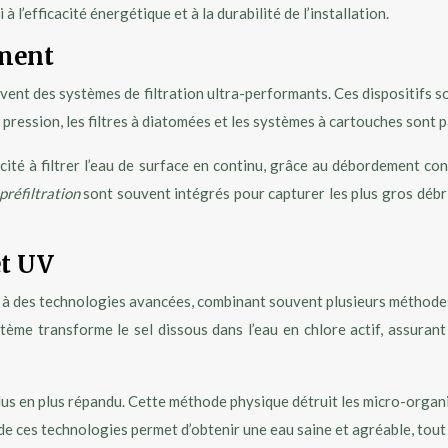
à l’efficacité énergétique et à la durabilité de l’installation.
ement
vent des systèmes de filtration ultra-performants. Ces dispositifs s
e pression, les filtres à diatomées et les systèmes à cartouches sont 
cité à filtrer l’eau de surface en continu, grâce au débordement con
préfiltration
sont souvent intégrés pour capturer les plus gros débris
et UV
l à des technologies avancées, combinant souvent plusieurs méthodes 
stème transforme le sel dissous dans l’eau en chlore actif, assura
lus en plus répandu. Cette méthode physique détruit les micro-organi
 de ces technologies permet d’obtenir une eau saine et agréable, tout 