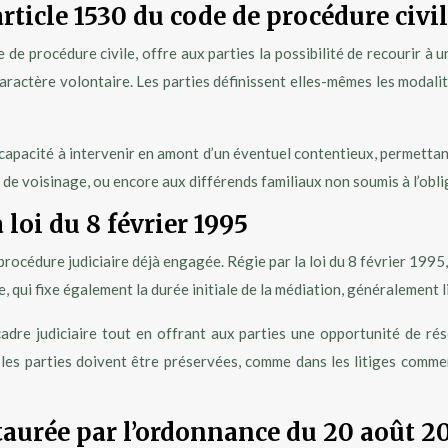
rticle 1530 du code de procédure civi
de procédure civile, offre aux parties la possibilité de recourir à u
aractère volontaire. Les parties définissent elles-mêmes les modalit
apacité à intervenir en amont d’un éventuel contentieux, permettant 
 de voisinage, ou encore aux différends familiaux non soumis à l’obli
 loi du 8 février 1995
e procédure judiciaire déjà engagée. Régie par la loi du 8 février 199
e, qui fixe également la durée initiale de la médiation, généralement l
dre judiciaire tout en offrant aux parties une opportunité de réso
e les parties doivent être préservées, comme dans les litiges comm
aurée par l’ordonnance du 20 août 2