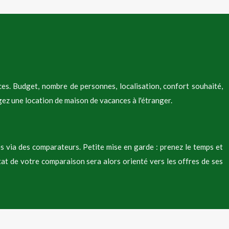
es. Budget, nombre de personnes, localisation, confort souhaité,
agez une location de maison de vacances à l'étranger.
s via des comparateurs. Petite mise en garde : prenez le temps et
tat de votre comparaison sera alors orienté vers les offres de ses
isagé. Ainsi, vous aurez largement le temps de comparer vous-même