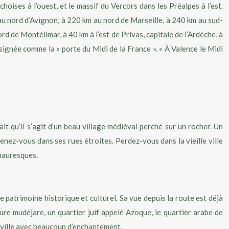
hoises à l’ouest, et le massif du Vercors dans les Préalpes à l’est.
au nord d’Avignon, à 220 km au nord de Marseille, à 240 km au sud-
 de Montélimar, à 40 km à l’est de Privas, capitale de l’Ardèche, à
ésignée comme la « porte du Midi de la France ». « À Valence le Midi
fait qu’il s’agit d’un beau village médiéval perché sur un rocher. Un
enez-vous dans ses rues étroites. Perdez-vous dans la vieille ville
 mauresques.
e patrimoine historique et culturel. Sa vue depuis la route est déjà
ture mudéjare, un quartier juif appelé Azoque, le quartier arabe de
ne ville avec beaucoup d’enchantement.