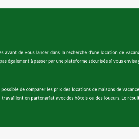
es avant de vous lancer dans la recherche d'une location de vacanc
tez pas également à passer par une plateforme sécurisée si vous envis
 possible de comparer les prix des locations de maisons de vacance
 travaillent en partenariat avec des hôtels ou des loueurs. Le résul
 pour vos prochaines vacances au moins 3 mois avant le départ env