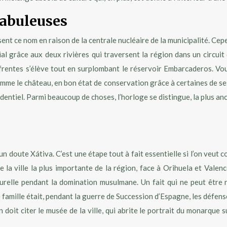
fabuleuses
nt ce nom en raison de la centrale nucléaire de la municipalité. Cep
l grâce aux deux rivières qui traversent la région dans un circuit
 Cofrentes s’élève tout en surplombant le réservoir Embarcaderos.
comme le château, en bon état de conservation grâce à certaines de ses
dentiel. Parmi beaucoup de choses, l’horloge se distingue, la plus anc
cun doute Xátiva. C’est une étape tout à fait essentielle si l’on veut 
 la ville la plus importante de la région, face à Orihuela et Valen
urelle pendant la domination musulmane. Un fait qui ne peut être n
 famille était, pendant la guerre de Succession d’Espagne, les défens
n doit citer le musée de la ville, qui abrite le portrait du monarque 