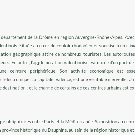
 département de la Drôme en région Auvergne-Rhône-Alpes. Avec 63 
lentinois. Située au cœur du couloir rhodanien et soumise à un cli
uation géographique attire de nombreux touristes. Les autoroutes
urs. En outre, l’agglomération valentinoise est dotée d’un port de
une ceinture périphérique. Son activité économique est esse
 l’électronique. La capitale, Valence, est une véritable merveille.
 destination ; et le charme de certains de ces centres urbains est 
e obligatoires entre Paris et la Méditerranée. Sa position au centre
 la province historique du Dauphiné, au sein de la région historique e