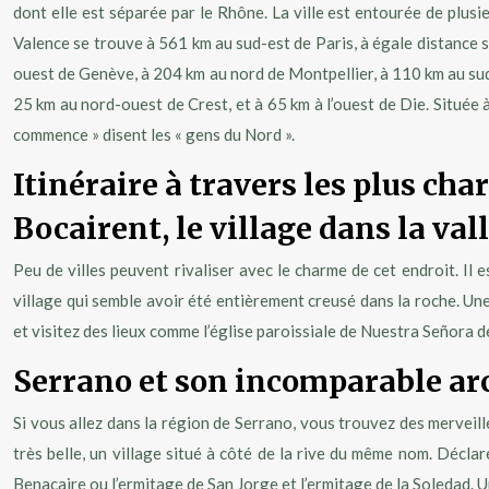
dont elle est séparée par le Rhône. La ville est entourée de plusie
Valence se trouve à 561 km au sud-est de Paris, à égale distance 
ouest de Genève, à 204 km au nord de Montpellier, à 110 km au sud-
25 km au nord-ouest de Crest, et à 65 km à l’ouest de Die. Située à
commence » disent les « gens du Nord ».
Itinéraire à travers les plus ch
Bocairent, le village dans la val
Peu de villes peuvent rivaliser avec le charme de cet endroit. Il es
village qui semble avoir été entièrement creusé dans la roche. Une
et visitez des lieux comme l’église paroissiale de Nuestra Señora d
Serrano et son incomparable ar
Si vous allez dans la région de Serrano, vous trouvez des merveille
très belle, un village situé à côté de la rive du même nom. Déclar
Benacaire ou l’ermitage de San Jorge et l’ermitage de la Soledad. U