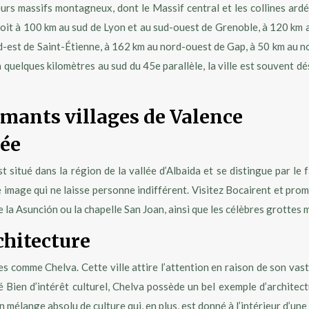
urs massifs montagneux, dont le Massif central et les collines ardéc
soit à 100 km au sud de Lyon et au sud-ouest de Grenoble, à 120 km 
est de Saint-Étienne, à 162 km au nord-ouest de Gap, à 50 km au nord
 quelques kilomètres au sud du 45e parallèle, la ville est souvent d
armants villages de Valence
lée
t situé dans la région de la vallée d’Albaida et se distingue par le 
 image qui ne laisse personne indifférent. Visitez Bocairent et prom
e la Asunción ou la chapelle San Joan, ainsi que les célèbres grottes
chitecture
s comme Chelva. Cette ville attire l’attention en raison de son vast
é Bien d’intérêt culturel, Chelva possède un bel exemple d’architec
n mélange absolu de culture qui, en plus, est donné à l’intérieur d’u