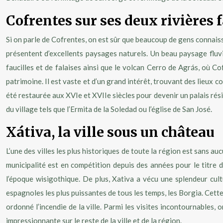
Cofrentes sur ses deux rivières 
Si on parle de Cofrentes, on est sûr que beaucoup de gens connaisse
présentent d’excellents paysages naturels. Un beau paysage fluvia
faucilles et de falaises ainsi que le volcan Cerro de Agrás, où
patrimoine. Il est vaste et d’un grand intérêt, trouvant des lieux 
été restaurée aux XVIe et XVIIe siècles pour devenir un palais rési
du village tels que l’Ermita de la Soledad ou l’église de San José.
Xátiva, la ville sous un château
L’une des villes les plus historiques de toute la région est sans au
municipalité est en compétition depuis des années pour le titre de
l’époque wisigothique. De plus, Xativa a vécu une splendeur cult
espagnoles les plus puissantes de tous les temps, les Borgia. Cette
ordonné l’incendie de la ville. Parmi les visites incontournables, o
impressionnante sur le reste de la ville et de la région.