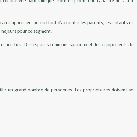
 ou une vue panoramique. Pour ce profil, une capacité de 2 à 4
vent appréciée, permettant d’accueillir les parents, les enfants et
s majeurs pour ce segment.
rès recherchés. Des espaces communs spacieux et des équipements de
ueillir un grand nombre de personnes. Les propriétaires doivent se